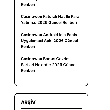
Rehberi
Casinowon Faturali Hat Ile Para
Yatirma: 2026 Güncel Rehberi
Casinowon Android Icin Bahis
Uygulamasi Apk: 2026 Güncel
Rehberi
Casinowon Bonus Cevrim
Sartlari Nelerdir: 2026 Güncel
Rehberi
ARŞIV