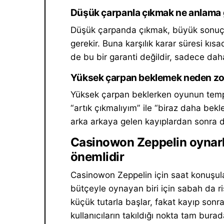
Düşük çarpanla çıkmak ne anlama 
Düşük çarpanda çıkmak, büyük sonuçları
gerekir. Buna karşılık karar süresi kıs
de bu bir garanti değildir, sadece daha 
Yüksek çarpan beklemek neden zor
Yüksek çarpan beklerken oyunun tempos
“artık çıkmalıyım” ile “biraz daha bekle
arka arkaya gelen kayıplardan sonra da
Casinowon Zeppelin oynark
önemlidir
Casinowon Zeppelin için saat konuşul
bütçeyle oynayan biri için sabah da risk
küçük tutarla başlar, fakat kayıp sonra
kullanıcıların takıldığı nokta tam bura