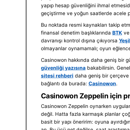
yapıp hesap güvenliğini ihmal etmesidir
geçiştirme ve yoğun saatlerde acele pa
Bu noktada resmi kaynakları takip etm
finansal denetim başlıklarında
BTK
v
davranışı kontrol dışına çıkıyorsa
Yeşi
olmayanlar oynamamalı; oyun eğlence s
Casinowon hakkında daha geniş bir g
güvenliği yazısına
bakabilirsin. Genel
sitesi rehberi
daha geniş bir çerçeve 
bağlantı da burada:
Casinowon
.
Casinowon Zeppelin için pra
Casinowon Zeppelin oynarken uygulanab
değil. Hatta fazla karmaşık planlar 
basit bir yapı öneririm: oyuna ayırdığı
an. Bu üçü net değilse, saat araştırmas