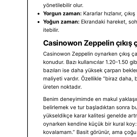
yönetilebilir olur.
Yorgun zaman:
Kararlar hızlanır, çıkış
Yoğun zaman:
Ekrandaki hareket, sohb
itebilir.
Casinowon Zeppelin çıkış ç
Casinowon Zeppelin oynarken çıkış ça
konudur. Bazı kullanıcılar 1.20-1.50 g
bazıları ise daha yüksek çarpan bekle
maliyeti vardır. Özellikle “biraz daha,
üreten noktadır.
Benim deneyimimde en makul yaklaşım
belirlemek ve tur başladıktan sonra 
yükseldikçe karar kalitesi genelde ar
oynarken kendine küçük bir kural koy:
kovalamam.” Basit görünür, ama çoğu d