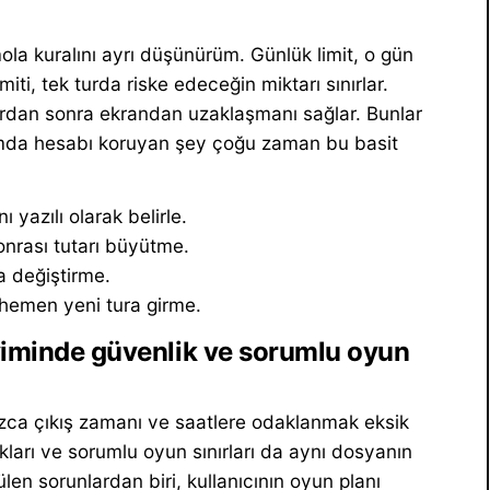
mola kuralını ayrı düşünürüm. Günlük limit, o gün
miti, tek turda riske edeceğin miktarı sınırlar.
turdan sonra ekrandan uzaklaşmanı sağlar. Bunlar
nımda hesabı koruyan şey çoğu zaman bu basit
yazılı olarak belirle.
onrası tutarı büyütme.
da değiştirme.
 hemen yeni tura girme.
iminde güvenlik ve sorumlu oyun
ca çıkış zamanı ve saatlere odaklanmak eksik
kları ve sorumlu oyun sınırları da aynı dosyanın
ülen sorunlardan biri, kullanıcının oyun planı