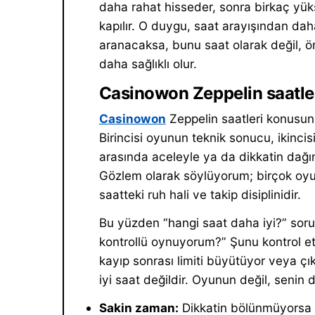
daha rahat hisseder, sonra birkaç yük
kapılır. O duygu, saat arayışından daha 
aranacaksa, bunu saat olarak değil, ö
daha sağlıklı olur.
Casinowon Zeppelin saatler
Casinowon
Zeppelin saatleri konusund
Birincisi oyunun teknik sonucu, ikinc
arasında aceleyle ya da dikkatin dağın
Gözlem olarak söylüyorum; birçok oyun
saatteki ruh hali ve takip disiplinidir.
Bu yüzden “hangi saat daha iyi?” soru
kontrollü oynuyorum?” Şunu kontrol et.
kayıp sonrası limiti büyütüyor veya çıkı
iyi saat değildir. Oyunun değil, senin 
Sakin zaman:
Dikkatin bölünmüyorsa v