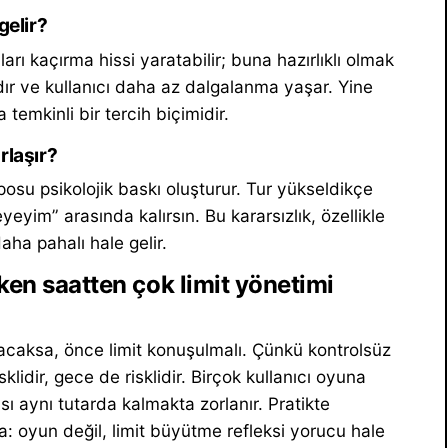
gelir?
 kaçırma hissi yaratabilir; buna hazırlıklı olmak
adır ve kullanıcı daha az dalgalanma yaşar. Yine
temkinli bir tercih biçimidir.
laşır?
u psikolojik baskı oluşturur. Tur yükseldikçe
yeyim” arasında kalırsın. Bu kararsızlık, özellikle
ha pahalı hale gelir.
en saatten çok limit yönetimi
acaksa, önce limit konuşulmalı. Çünkü kontrolsüz
lidir, gece de risklidir. Birçok kullanıcı oyuna
sı aynı tutarda kalmakta zorlanır. Pratikte
da: oyun değil, limit büyütme refleksi yorucu hale