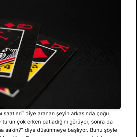
ı saatleri” diye aranan şeyin arkasında çoğu
 turun çok erken patladığını görüyor, sonra da
ha sakin?” diye düşünmeye başlıyor. Bunu şöyle