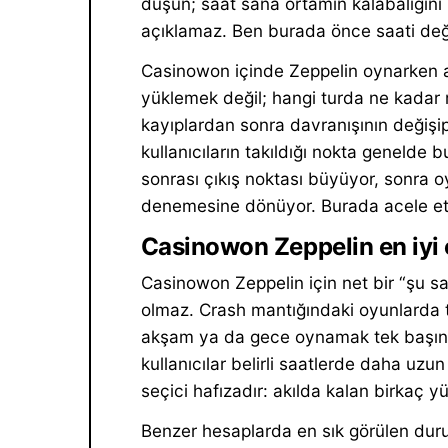
düşün; saat sana ortamın kalabalığını
açıklamaz. Ben burada önce saati değil
Casinowon içinde Zeppelin oynarken as
yüklemek değil; hangi turda ne kadar 
kayıplardan sonra davranışının değişip
kullanıcıların takıldığı nokta genelde b
sonrası çıkış noktası büyüyor, sonra 
denemesine dönüyor. Burada acele e
Casinowon Zeppelin en iyi 
Casinowon Zeppelin için net bir “şu sa
olmaz. Crash mantığındaki oyunlarda t
akşam ya da gece oynamak tek başına
kullanıcılar belirli saatlerde daha u
seçici hafızadır: akılda kalan birkaç y
Benzer hesaplarda en sık görülen dur