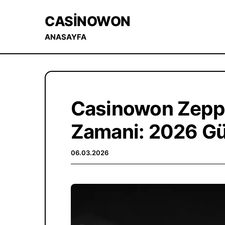
CASINOWON
ANASAYFA
Casinowon Zeppel
Zamani: 2026 Gü
06.03.2026