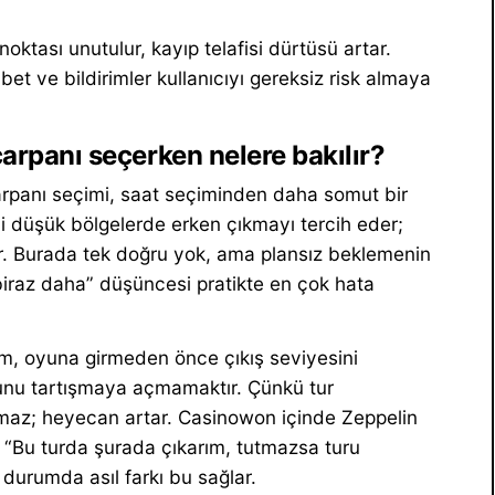
 noktası unutulur, kayıp telafisi dürtüsü artar.
et ve bildirimler kullanıcıyı gereksiz risk almaya
arpanı seçerken nelere bakılır?
rpanı seçimi, saat seçiminden daha somut bir
ibi düşük bölgelerde erken çıkmayı tercih eder;
r. Burada tek doğru yok, ama plansız beklemenin
 biraz daha” düşüncesi pratikte en çok hata
, oyuna girmeden önce çıkış seviyesini
bunu tartışmaya açmamaktır. Çünkü tur
tmaz; heyecan artar. Casinowon içinde Zeppelin
 “Bu turda şurada çıkarım, tutmazsa turu
urumda asıl farkı bu sağlar.