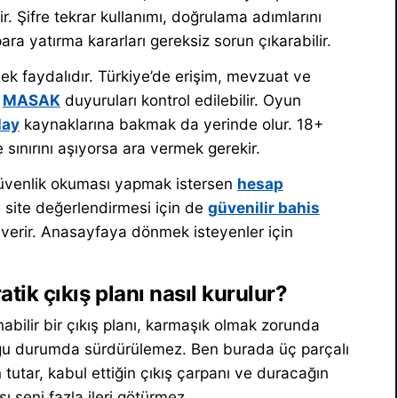
. Şifre tekrar kullanımı, doğrulama adımlarını
ra yatırma kararları gereksiz sorun çıkarabilir.
ek faydalıdır. Türkiye’de erişim, mevzuat ve
e
MASAK
duyuruları kontrol edilebilir. Oyun
lay
kaynaklarına bakmak da yerinde olur. 18+
ınırını aşıyorsa ara vermek gerekir.
üvenlik okuması yapmak istersen
hesap
 site değerlendirmesi için de
güvenilir bahis
verir. Anasayfaya dönmek isteyenler için
tik çıkış planı nasıl kurulur?
ilir bir çıkış planı, karmaşık olmak zorunda
çoğu durumda sürdürülemez. Ben burada üç parçalı
n tutar, kabul ettiğin çıkış çarpanı ve duracağın
ı seni fazla ileri götürmez.