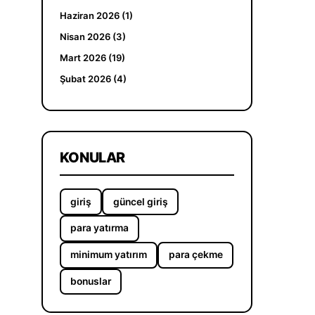
Haziran 2026 (1)
Nisan 2026 (3)
Mart 2026 (19)
Şubat 2026 (4)
KONULAR
giriş
güncel giriş
para yatırma
minimum yatırım
para çekme
bonuslar