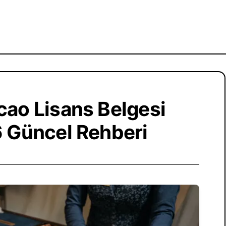
ao Lisans Belgesi
 Güncel Rehberi