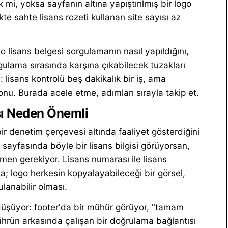
 mi, yoksa sayfanın altına yapıştırılmış bir logo
kte sahte lisans rozeti kullanan site sayısı az
lisans belgesi sorgulamanın nasıl yapıldığını,
gulama sırasında karşına çıkabilecek tuzakları
isans kontrolü beş dakikalık bir iş, ama
nu. Burada acele etme, adımları sırayla takip et.
ı Neden Önemli
 bir denetim çerçevesi altında faaliyet gösterdiğini
 sayfasında böyle bir lisans bilgisi görüyorsan,
lmen gerekiyor. Lisans numarası ile lisans
; logo herkesin kopyalayabileceği bir görsel,
lanabilir olması.
 düşüyor: footer'da bir mühür görüyor, "tamam
ührün arkasında çalışan bir doğrulama bağlantısı