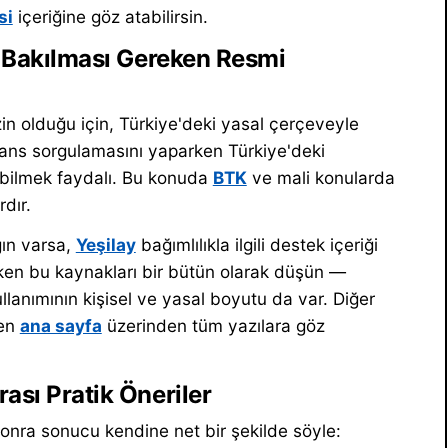
si
içeriğine göz atabilirsin.
 Bakılması Gereken Resmi
izin olduğu için, Türkiye'deki yasal çerçeveyle
isans sorgulamasını yaparken Türkiye'deki
 bilmek faydalı. Bu konuda
BTK
ve mali konularda
dır.
gın varsa,
Yeşilay
bağımlılıkla ilgili destek içeriği
ken bu kaynakları bir bütün olarak düşün —
llanımının kişisel ve yasal boyutu da var. Diğer
sen
ana sayfa
üzerinden tüm yazılara göz
sı Pratik Öneriler
onra sonucu kendine net bir şekilde söyle: