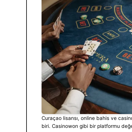
Curaçao lisansı, online bahis ve casino
biri. Casinowon gibi bir platformu değe