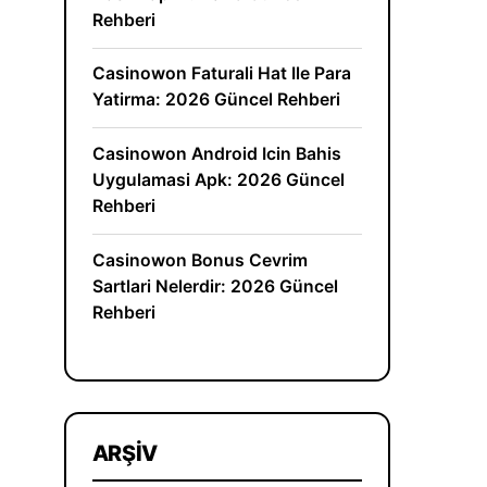
Rehberi
Casinowon Faturali Hat Ile Para
Yatirma: 2026 Güncel Rehberi
Casinowon Android Icin Bahis
Uygulamasi Apk: 2026 Güncel
Rehberi
Casinowon Bonus Cevrim
Sartlari Nelerdir: 2026 Güncel
Rehberi
ARŞIV