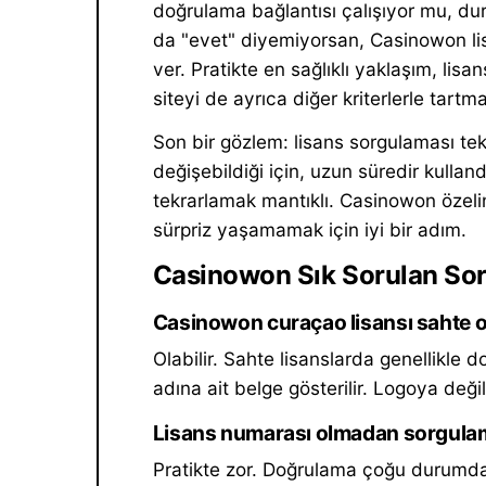
doğrulama bağlantısı çalışıyor mu, du
da "evet" diyemiyorsan, Casinowon lisa
ver. Pratikte en sağlıklı yaklaşım, lisa
siteyi de ayrıca diğer kriterlerle tartm
Son bir gözlem: lisans sorgulaması tek 
değişebildiği için, uzun süredir kulland
tekrarlamak mantıklı. Casinowon özeli
sürpriz yaşamamak için iyi bir adım.
Casinowon Sık Sorulan Sor
Casinowon curaçao lisansı sahte ol
Olabilir. Sahte lisanslarda genellikle
adına ait belge gösterilir. Logoya değ
Lisans numarası olmadan sorgulam
Pratikte zor. Doğrulama çoğu durumda