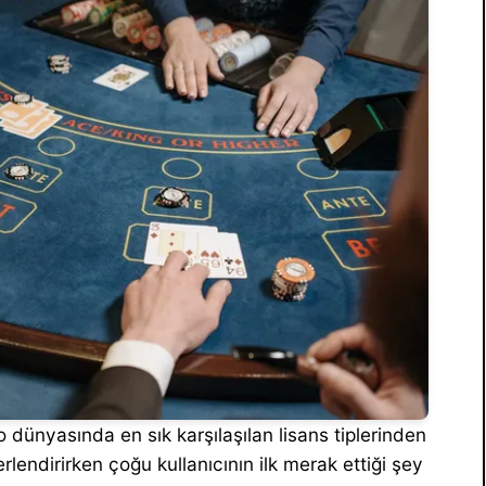
 dünyasında en sık karşılaşılan lisans tiplerinden
rlendirirken çoğu kullanıcının ilk merak ettiği şey