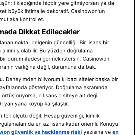
düşün: tıkladığında hiçbir yere gitmiyorsan ya da
zet büyük ihtimalle dekoratif. Casinowon'un
mutlaka kontrol et.
ada Dikkat Edilecekler
nan nokta, belgenin güncelliği. Bir lisans bir
 alınmış olabilir. Bu yüzden doğrulama
i bir durum ifadesi görmek istersin. Casinowon
anın varlığına değil, durumuna da bak.
mu. Deneyimden biliyorum ki bazı siteler başka bir
 sayfalarında gösteriyor. Doğrulama ekranında
 örtüşmüyorsa, o lisans o siteye ait değil
ı yan yana koyup karşılaştır.
n tek ölçütü değil. Hesap güvenliği, kimlik
ygulamaları da en az lisans kadar önemli. Konuyu
won güvenlik ve hacklenme riski
yazısına ve
en